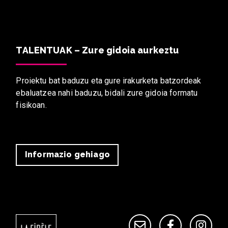
TALENTUAK – Zure gidoia aurkeztu
Proiektu bat baduzu eta gure irakurketa batzordeak
ebaluatzea nahi baduzu, bidali zure gidoia formatu
fisikoan.
Informazio gehiago