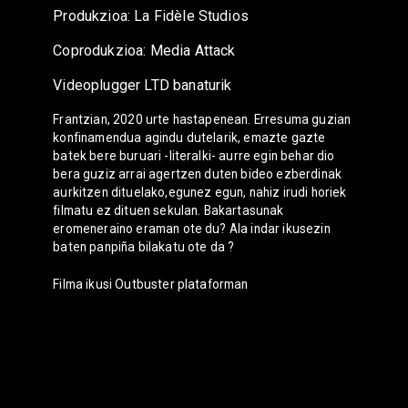
Produkzioa: La Fidèle Studios
Coprodukzioa: Media Attack
Videoplugger LTD banaturik
Frantzian, 2020 urte hastapenean. Erresuma guzian
konfinamendua agindu dutelarik, emazte gazte
batek bere buruari -literalki- aurre egin behar dio
bera guziz arrai agertzen duten bideo ezberdinak
aurkitzen dituelako,egunez egun, nahiz irudi horiek
filmatu ez dituen sekulan. Bakartasunak
eromeneraino eraman ote du? Ala indar ikusezin
baten panpiña bilakatu ote da ?
Filma ikusi
Outbuster plataforman