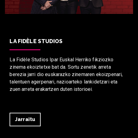
LA FIDÈLE STUDIOS
La Fidèle Studios Ipar Euskal Herriko fikziozko
zinema ekoiztetxe bat da. Sortu zenetik arreta
berezia jarri dio euskarazko zinemaren ekoizpenari,
talentuen agerpenari, nazioarteko lankidetzari eta
zuen arreta erakartzen duten istorioei.
Jarraitu