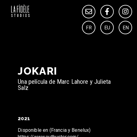
Saltar
al
contenido
JOKARI
Una película de Marc Lahore y Julieta
Salz
2021
Disponible en (Francia y Benelux)
https://www.outbuster.com/