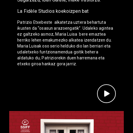
La Fidèle Studios koekoizpen bat
Patrizio Etxebeste alkatetza uztera behartuta
ikusten da “osasun arazoengatik”. Udaleko agintea
ez galtzeko asmoz, Maria Luisa bere emaztea
herriko lehen emakumezko alkatea izendatzen du.
Maria Luisak oso serio helduko dio lan berriari eta
udaletxeko funtzionamendua goitik behera
aldatuko du, Patriziorekin duen harremana eta
etxeko giroa hankaz gora jarriz.