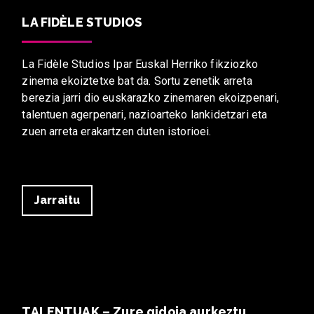
LA FIDÈLE STUDIOS
La Fidèle Studios Ipar Euskal Herriko fikziozko
zinema ekoiztetxe bat da. Sortu zenetik arreta
berezia jarri dio euskarazko zinemaren ekoizpenari,
talentuen agerpenari, nazioarteko lankidetzari eta
zuen arreta erakartzen duten istorioei.
Jarraitu
TALENTUAK – Zure gidoia aurkeztu