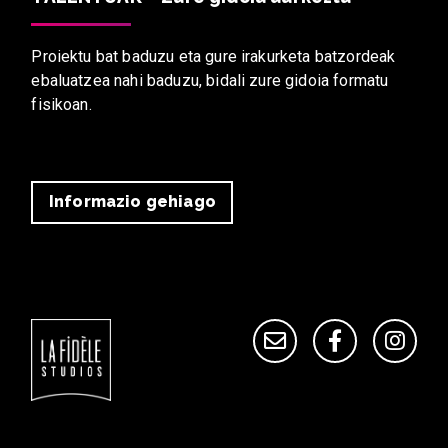
Proiektu bat baduzu eta gure irakurketa batzordeak
ebaluatzea nahi baduzu, bidali zure gidoia formatu
fisikoan.
Informazio gehiago